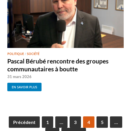
POLITIQUE
/
SOCIÉTÉ
Pascal Bérubé rencontre des groupes
communautaires à boutte
31 mars 2026
EN SAVOIR PLUS
Précédent
1
…
3
4
5
…