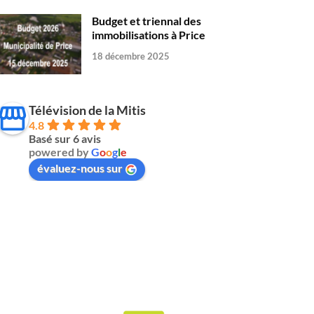
Budget et triennal des
immobilisations à Price
18 décembre 2025
Télévision de la Mitis
4.8
Basé sur 6 avis
powered by
G
o
o
g
l
e
évaluez-nous sur