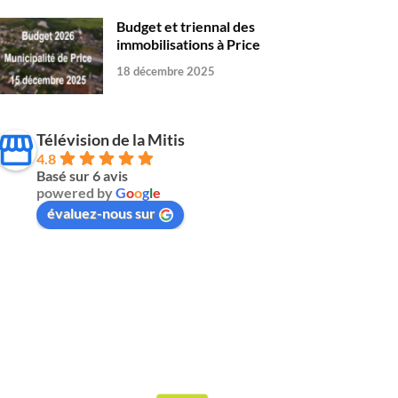
Budget et triennal des
immobilisations à Price
18 décembre 2025
Télévision de la Mitis
4.8
Basé sur 6 avis
powered by
G
o
o
g
l
e
évaluez-nous sur