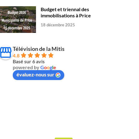
Budget et triennal des
immobilisations à Price
18 décembre 2025
Télévision de la Mitis
4.8
Basé sur 6 avis
powered by
G
o
o
g
l
e
évaluez-nous sur