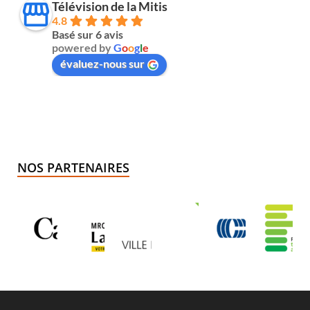
Télévision de la Mitis
4.8
Basé sur 6 avis
powered by
G
o
o
g
l
e
évaluez-nous sur
NOS PARTENAIRES