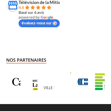
Télévision de la Mitis
4.8
Basé sur 6 avis
powered by
G
o
o
g
l
e
évaluez-nous sur
NOS PARTENAIRES