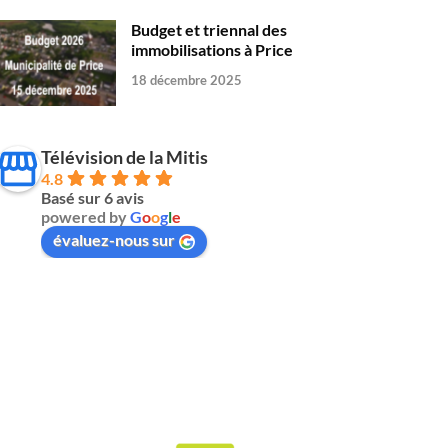
Budget et triennal des
immobilisations à Price
18 décembre 2025
Télévision de la Mitis
4.8
Basé sur 6 avis
powered by
G
o
o
g
l
e
évaluez-nous sur