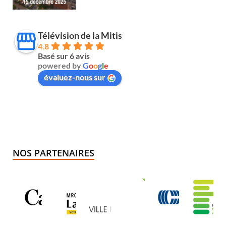
Télévision de la Mitis
4.8
Basé sur 6 avis
powered by
G
o
o
g
l
e
évaluez-nous sur
NOS PARTENAIRES