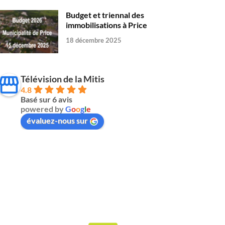
Budget et triennal des
immobilisations à Price
18 décembre 2025
Télévision de la Mitis
4.8
Basé sur 6 avis
powered by
G
o
o
g
l
e
évaluez-nous sur