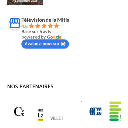
Télévision de la Mitis
4.8
Basé sur 6 avis
powered by
G
o
o
g
l
e
évaluez-nous sur
NOS PARTENAIRES