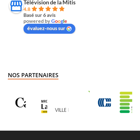
Télévision de la Mitis
4.8
Basé sur 6 avis
powered by
G
o
o
g
l
e
évaluez-nous sur
NOS PARTENAIRES