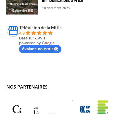
immobilisations à Price
18 décembre 2025
Télévision de la Mitis
4.8
Basé sur 6 avis
powered by
G
o
o
g
l
e
évaluez-nous sur
NOS PARTENAIRES