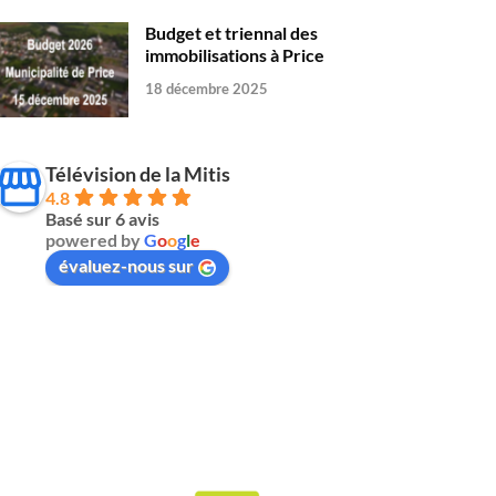
Budget et triennal des
immobilisations à Price
18 décembre 2025
Télévision de la Mitis
4.8
Basé sur 6 avis
powered by
G
o
o
g
l
e
évaluez-nous sur