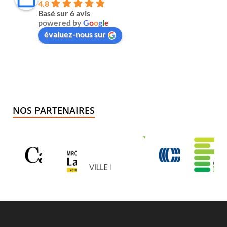
4.8
Basé sur 6 avis
powered by
G
o
o
g
l
e
évaluez-nous sur
NOS PARTENAIRES