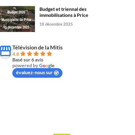
Budget et triennal des
immobilisations à Price
18 décembre 2025
Télévision de la Mitis
4.8
Basé sur 6 avis
powered by
G
o
o
g
l
e
évaluez-nous sur