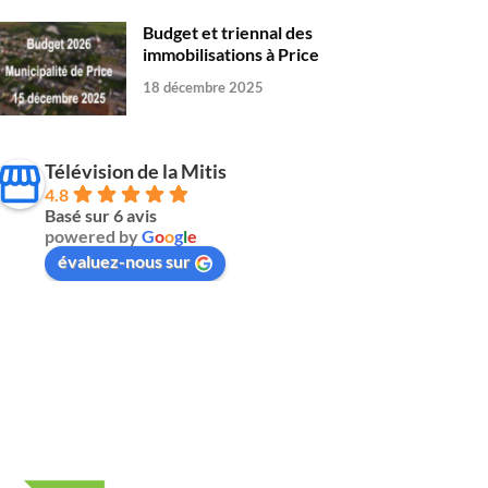
Budget et triennal des
immobilisations à Price
18 décembre 2025
Télévision de la Mitis
4.8
Basé sur 6 avis
powered by
G
o
o
g
l
e
évaluez-nous sur