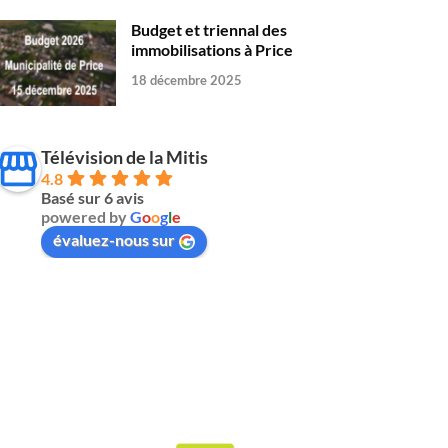
Budget et triennal des
immobilisations à Price
18 décembre 2025
Télévision de la Mitis
4.8
Basé sur 6 avis
powered by
G
o
o
g
l
e
évaluez-nous sur