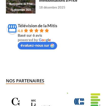
immobilisations à Price
18 décembre 2025
Télévision de la Mitis
4.8
Basé sur 6 avis
powered by
G
o
o
g
l
e
évaluez-nous sur
NOS PARTENAIRES