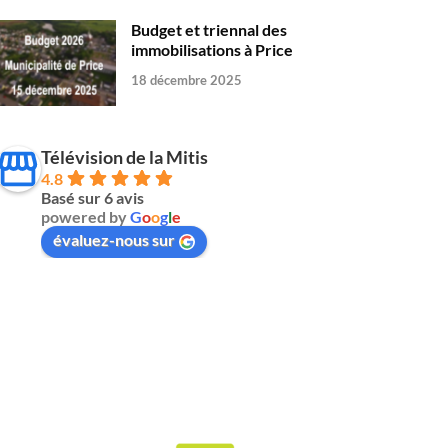
Budget et triennal des
immobilisations à Price
18 décembre 2025
Télévision de la Mitis
4.8
Basé sur 6 avis
powered by
G
o
o
g
l
e
évaluez-nous sur