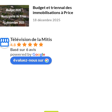
Budget et triennal des
immobilisations à Price
18 décembre 2025
Télévision de la Mitis
4.8
Basé sur 6 avis
powered by
G
o
o
g
l
e
évaluez-nous sur