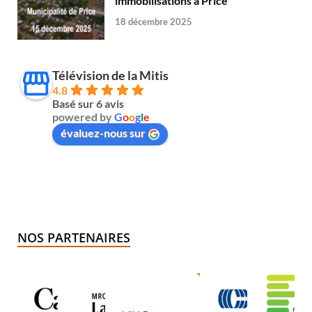
immobilisations à Price
18 décembre 2025
Télévision de la Mitis
4.8
Basé sur 6 avis
powered by
G
o
o
g
l
e
évaluez-nous sur
NOS PARTENAIRES