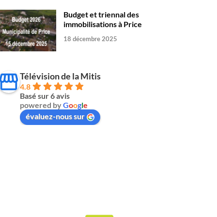
Budget et triennal des
immobilisations à Price
18 décembre 2025
Télévision de la Mitis
4.8
Basé sur 6 avis
powered by
G
o
o
g
l
e
évaluez-nous sur