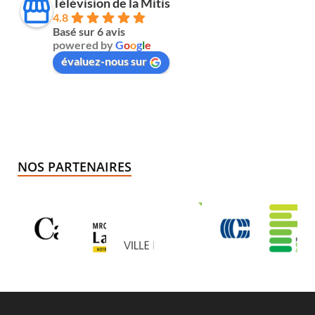
Télévision de la Mitis
4.8
Basé sur 6 avis
powered by
G
o
o
g
l
e
évaluez-nous sur
NOS PARTENAIRES