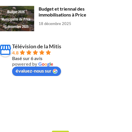
Budget et triennal des
immobilisations à Price
18 décembre 2025
Télévision de la Mitis
4.8
Basé sur 6 avis
powered by
G
o
o
g
l
e
évaluez-nous sur