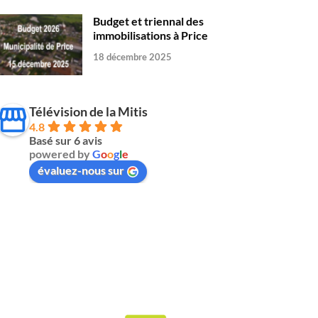
Budget et triennal des
immobilisations à Price
18 décembre 2025
Télévision de la Mitis
4.8
Basé sur 6 avis
powered by
G
o
o
g
l
e
évaluez-nous sur