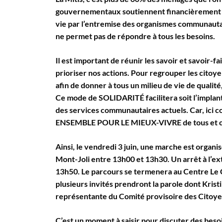
gouvernementaux soutiennent financièrement à c
vie par l’entremise des organismes communautai
ne permet pas de répondre à tous les besoins.
Il est important de réunir les savoir et savoir-fa
prioriser nos actions. Pour regrouper les citoye
afin de donner à tous un milieu de vie de quali
Ce mode de SOLIDARITÉ facilitera soit l’implantat
des services communautaires actuels. Car, ici 
ENSEMBLE POUR LE MIEUX-VIVRE de tous et c
Ainsi, le vendredi 3 juin, une marche est organ
Mont-Joli entre 13h00 et 13h30. Un arrêt à l’ext
13h50. Le parcours se termenera au Centre Le 
plusieurs invités prendront la parole dont Kris
représentante du Comité provisoire des Citoyen
C’est un moment à saisir pour discuter des besoi