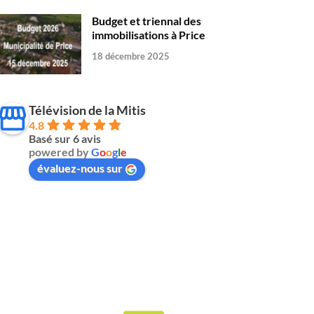
Budget et triennal des
immobilisations à Price
18 décembre 2025
Télévision de la Mitis
4.8
Basé sur 6 avis
powered by
G
o
o
g
l
e
évaluez-nous sur