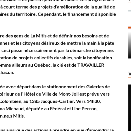
ourt terme des projets d’amélioration de la qualité de
res du territoire. Cependant, le financement disponible
ire des gens de La Mitis et de définir nos besoins et de
nnes et les citoyens désireux de mettre la main à la pâte
té, ceci passe nécessairement par la démarche citoyenne.
ion de projets collectifs durables, soit la bonification
comme ailleurs au Québec, la clé est de TRAVAILLER
hacun.
isée avec départ dans le stationnement des Galeries de
érieur de l’Hôtel de Ville de Mont-Joli est prévu vers
Colombien, au 1385 Jacques-Cartier. Vers 14h30,
tina Michaud, députée au Fédéral et Line Perron,
.ne.s Mitis.
ns ainsi que des actions à prendre en vue d’amoindrir la