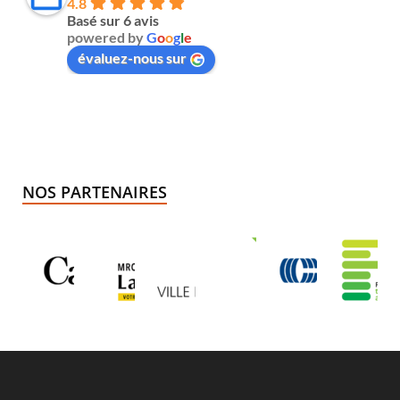
4.8
Basé sur 6 avis
powered by
G
o
o
g
l
e
évaluez-nous sur
NOS PARTENAIRES