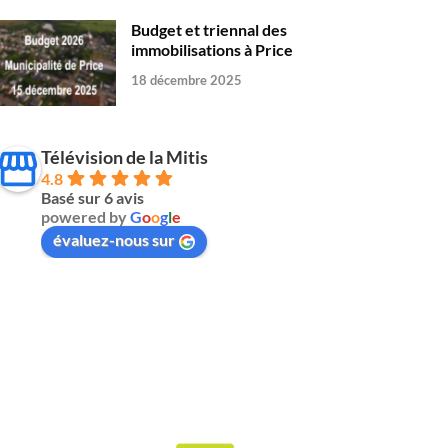
Budget et triennal des
immobilisations à Price
18 décembre 2025
Télévision de la Mitis
4.8
Basé sur 6 avis
powered by
G
o
o
g
l
e
évaluez-nous sur