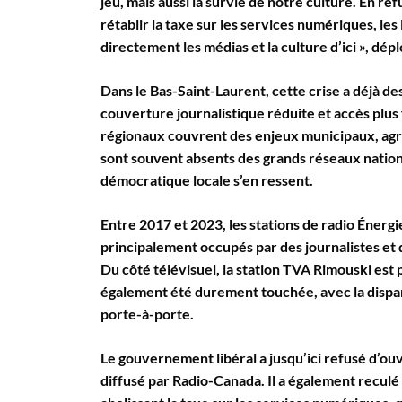
jeu, mais aussi la survie de notre culture. En re
rétablir la taxe sur les services numériques, le
directement les médias et la culture d’ici », d
Dans le Bas-Saint-Laurent, cette crise a déjà d
couverture journalistique réduite et accès plus 
régionaux couvrent des enjeux municipaux, agr
sont souvent absents des grands réseaux nationa
démocratique locale s’en ressent.
Entre 2017 et 2023, les stations de radio Énerg
principalement occupés par des journalistes et 
Du côté télévisuel, la station TVA Rimouski est 
également été durement touchée, avec la dispari
porte-à-porte.
Le gouvernement libéral a jusqu’ici refusé d’ouv
diffusé par Radio-Canada. Il a également reculé