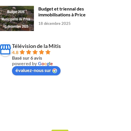
Budget et triennal des
immobilisations à Price
18 décembre 2025
Télévision de la Mitis
4.8
Basé sur 6 avis
powered by
G
o
o
g
l
e
évaluez-nous sur