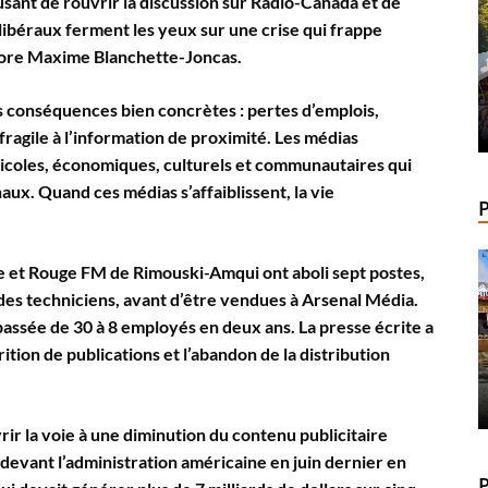
fusant de rouvrir la discussion sur Radio-Canada et de
s libéraux ferment les yeux sur une crise qui frappe
éplore Maxime Blanchette-Joncas.
es conséquences bien concrètes : pertes d’emplois,
fragile à l’information de proximité. Les médias
icoles, économiques, culturels et communautaires qui
ux. Quand ces médias s’affaiblissent, la vie
ie et Rouge FM de Rimouski-Amqui ont aboli sept postes,
des techniciens, avant d’être vendues à Arsenal Média.
passée de 30 à 8 employés en deux ans. La presse écrite a
tion de publications et l’abandon de la distribution
rir la voie à une diminution du contenu publicitaire
 devant l’administration américaine en juin dernier en