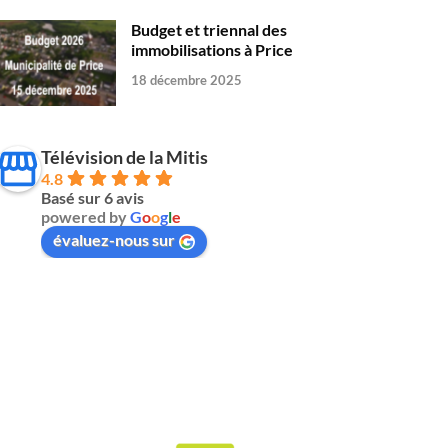
Budget et triennal des
immobilisations à Price
18 décembre 2025
Télévision de la Mitis
4.8
Basé sur 6 avis
powered by
G
o
o
g
l
e
évaluez-nous sur