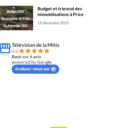
Budget et triennal des
immobilisations à Price
18 décembre 2025
Télévision de la Mitis
4.8
Basé sur 6 avis
powered by
G
o
o
g
l
e
évaluez-nous sur