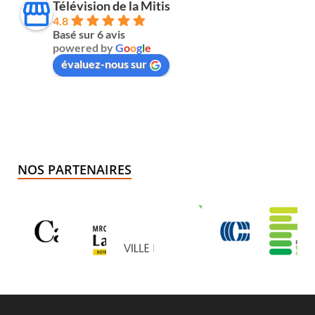
Télévision de la Mitis
4.8
Basé sur 6 avis
powered by
G
o
o
g
l
e
évaluez-nous sur
NOS PARTENAIRES