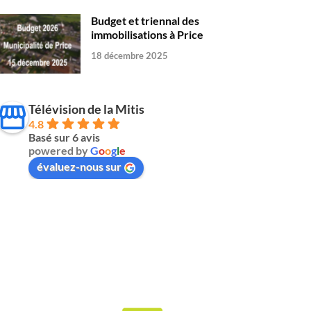
Budget et triennal des
immobilisations à Price
18 décembre 2025
Télévision de la Mitis
4.8
Basé sur 6 avis
powered by
G
o
o
g
l
e
évaluez-nous sur