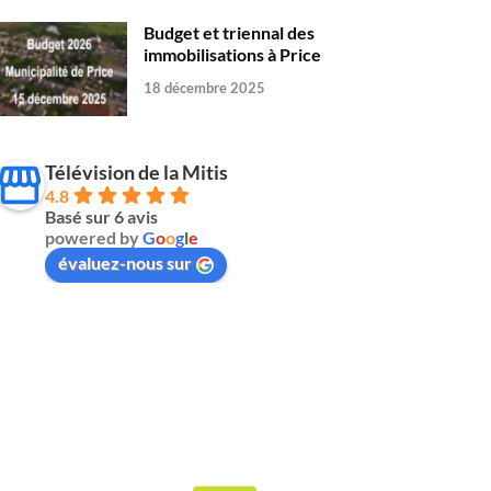
Budget et triennal des
immobilisations à Price
18 décembre 2025
Télévision de la Mitis
4.8
Basé sur 6 avis
powered by
G
o
o
g
l
e
évaluez-nous sur