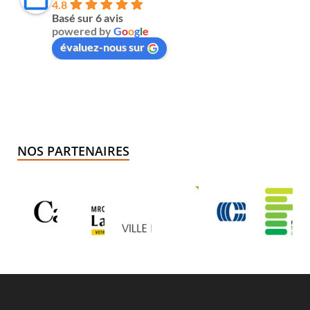
4.8
Basé sur 6 avis
powered by
G
o
o
g
l
e
évaluez-nous sur
NOS PARTENAIRES