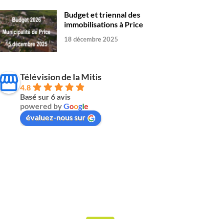
Budget et triennal des
immobilisations à Price
18 décembre 2025
Télévision de la Mitis
4.8
Basé sur 6 avis
powered by
G
o
o
g
l
e
évaluez-nous sur