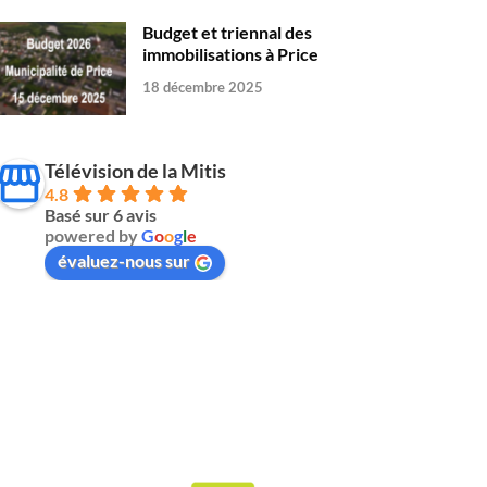
Budget et triennal des
immobilisations à Price
18 décembre 2025
Télévision de la Mitis
4.8
Basé sur 6 avis
powered by
G
o
o
g
l
e
évaluez-nous sur