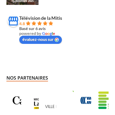
Télévision de la Mitis
4.8
Basé sur 6 avis
powered by
G
o
o
g
l
e
évaluez-nous sur
NOS PARTENAIRES