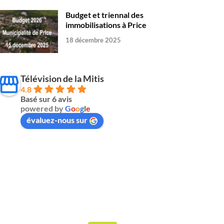
Budget et triennal des
immobilisations à Price
18 décembre 2025
Télévision de la Mitis
4.8
Basé sur 6 avis
powered by
G
o
o
g
l
e
évaluez-nous sur