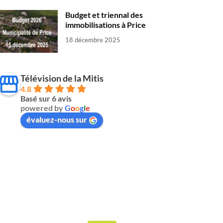
Budget et triennal des
immobilisations à Price
18 décembre 2025
Télévision de la Mitis
4.8
Basé sur 6 avis
powered by
G
o
o
g
l
e
évaluez-nous sur