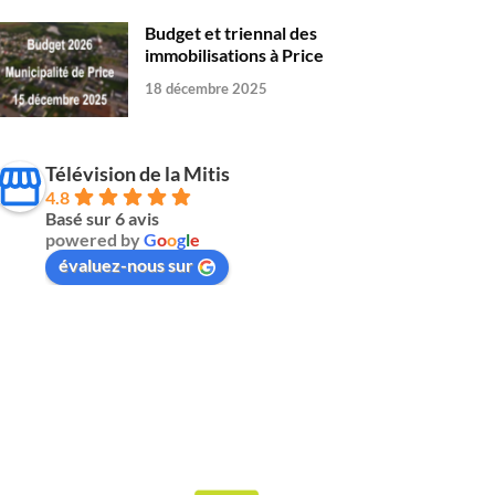
Budget et triennal des
immobilisations à Price
18 décembre 2025
Télévision de la Mitis
4.8
Basé sur 6 avis
powered by
G
o
o
g
l
e
évaluez-nous sur