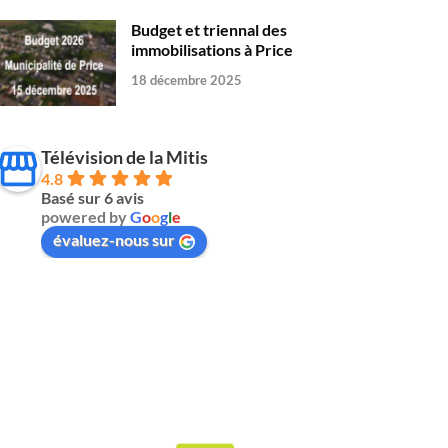
Budget et triennal des
immobilisations à Price
18 décembre 2025
Télévision de la Mitis
4.8
Basé sur 6 avis
powered by
G
o
o
g
l
e
évaluez-nous sur