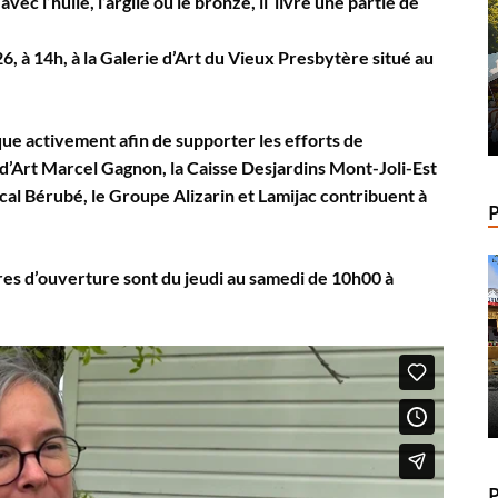
ec l’huile, l’argile ou le bronze, il livre une partie de
26, à 14h, à la Galerie d’Art du Vieux Presbytère situé au
que activement afin de supporter les efforts de
’Art Marcel Gagnon, la Caisse Desjardins Mont-Joli-Est
al Bérubé, le Groupe Alizarin et Lamijac contribuent à
ures d’ouverture sont du jeudi au samedi de 10h00 à