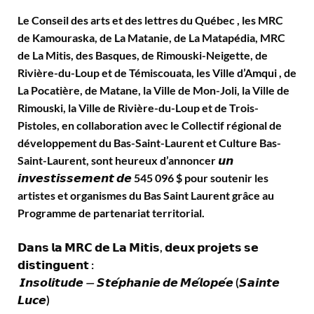
Le Conseil des arts et des lettres du Québec , les MRC
de Kamouraska, de La Matanie, de La Matapédia, MRC
de La Mitis, des Basques, de Rimouski-Neigette, de
Rivière-du-Loup et de Témiscouata, les Ville d’Amqui , de
La Pocatière, de Matane, la Ville de Mon-Joli, la Ville de
Rimouski, la Ville de Rivière-du-Loup et de Trois-
Pistoles, en collaboration avec le Collectif régional de
développement du Bas-Saint-Laurent et Culture Bas-
Saint-Laurent, sont heureux d’annoncer 𝙪𝙣
𝙞𝙣𝙫𝙚𝙨𝙩𝙞𝙨𝙨𝙚𝙢𝙚𝙣𝙩 𝙙𝙚 545 096 $ pour soutenir les
artistes et organismes du Bas Saint Laurent grâce au
Programme de partenariat territorial.
𝗗𝗮𝗻𝘀 𝗹𝗮 𝗠𝗥𝗖 𝗱𝗲 𝗟𝗮 𝗠𝗶𝘁𝗶𝘀, 𝗱𝗲𝘂𝘅 𝗽𝗿𝗼𝗷𝗲𝘁𝘀 𝘀𝗲
𝗱𝗶𝘀𝘁𝗶𝗻𝗴𝘂𝗲𝗻𝘁 :
𝙄𝙣𝙨𝙤𝙡𝙞𝙩𝙪𝙙𝙚 — 𝙎𝙩𝙚́𝙥𝙝𝙖𝙣𝙞𝙚 𝙙𝙚 𝙈𝙚́𝙡𝙤𝙥𝙚́𝙚 (𝙎𝙖𝙞𝙣𝙩𝙚
𝙇𝙪𝙘𝙚)