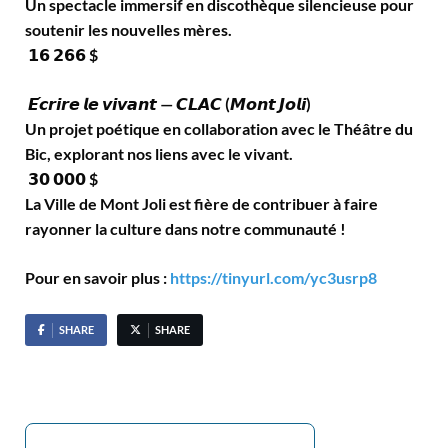
Un spectacle immersif en discothèque silencieuse pour
soutenir les nouvelles mères.
𝟭𝟲 𝟮𝟲𝟲 $
𝙀́𝙘𝙧𝙞𝙧𝙚 𝙡𝙚 𝙫𝙞𝙫𝙖𝙣𝙩 — 𝘾𝙇𝘼𝘾 (𝙈𝙤𝙣𝙩 𝙅𝙤𝙡𝙞)
Un projet poétique en collaboration avec le Théâtre du
Bic, explorant nos liens avec le vivant.
𝟯𝟬 𝟬𝟬𝟬 $
La Ville de Mont Joli est fière de contribuer à faire
rayonner la culture dans notre communauté !
Pour en savoir plus :
https://tinyurl.com/yc3usrp8
SHARE
SHARE