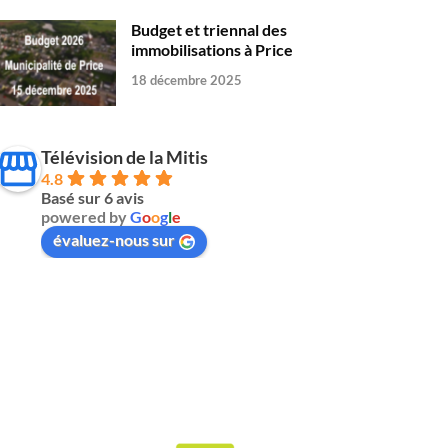
Budget et triennal des
immobilisations à Price
18 décembre 2025
Télévision de la Mitis
4.8
Basé sur 6 avis
powered by
G
o
o
g
l
e
évaluez-nous sur