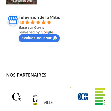
Télévision de la Mitis
4.8
Basé sur 6 avis
powered by
G
o
o
g
l
e
évaluez-nous sur
NOS PARTENAIRES